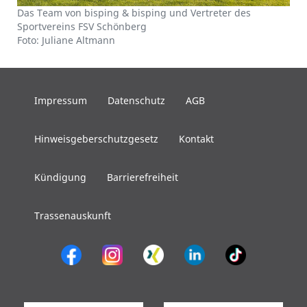
Das Team von bisping & bisping und Vertreter des
Sportvereins FSV Schönberg
Foto: Juliane Altmann
Impressum
Datenschutz
AGB
Hinweisgeberschutzgesetz
Kontakt
Kündigung
Barrierefreiheit
Trassenauskunft