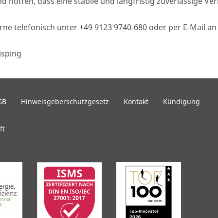
nd hoffen, dass eine stabile und langfristig zuverlässige V
rne telefonisch unter +49 9123 9740-680 oder per E-Mail a
isping
GB
Hinweisgeberschutzgesetz
Kontakt
Kündigung
ft