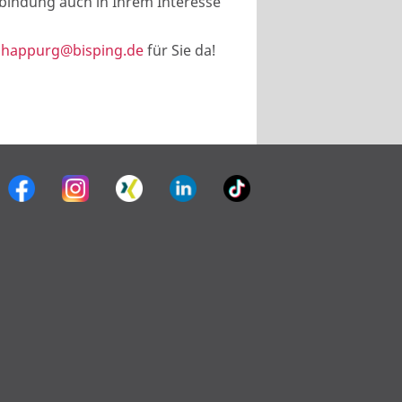
erbindung auch in Ihrem Interesse
n
happurg@bisping.de
für Sie da!