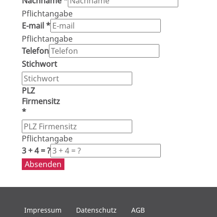
Nachname
*
Pflichtangabe
E-mail
*
Pflichtangabe
Telefon
Stichwort
PLZ
Firmensitz
*
Pflichtangabe
3 + 4 = ?
Absenden
Impressum
Datenschutz
AGB