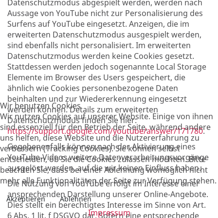
Datenschutzmodus abgespielt werden, werden nach
Aussage von YouTube nicht zur Personalisierung des
Surfens auf YouTube eingesetzt. Anzeigen, die im
erweiterten Datenschutzmodus ausgespielt werden,
sind ebenfalls nicht personalisiert. Im erweiterten
Datenschutzmodus werden keine Cookies gesetzt.
Stattdessen werden jedoch sogenannte Local Storage
Elemente im Browser des Users gespeichert, die
ähnlich wie Cookies personenbezogene Daten
beinhalten und zur Wiedererkennung eingesetzt
Wir benutzen Cookies
werden können. Details zum erweiterten
Wir nutzen Cookies auf unserer Website. Einige von ihnen
Datenschutzmodus finden Sie hier:
sind essenziell für den Betrieb der Seite, während andere
https://support.google.com/youtube/answer/171780
.
uns helfen, diese Website und die Nutzererfahrung zu
Gegebenenfalls können nach der Aktivierung eines
verbessern (Tracking Cookies). Sie können selbst
YouTube-Videos weitere Datenverarbeitungsvorgänge
entscheiden, ob Sie die Cookies zulassen möchten. Bitte
ausgelöst werden, auf die wir keinen Einfluss haben.
beachten Sie, dass bei einer Ablehnung womöglich nicht
mehr alle Funktionalitäten der Seite zur Verfügung stehen.
Die Nutzung von YouTube erfolgt im Interesse einer
ansprechenden Darstellung unserer Online-Angebote.
Akzeptieren
Ablehnen
Dies stellt ein berechtigtes Interesse im Sinne von Art.
Impressum
6 Abs. 1 lit. f DSGVO dar. Sofern eine entsprechende