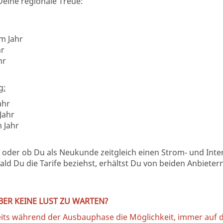
eine regionale Treue:
m Jahr
hr
hr
g:
ahr
Jahr
 Jahr
 oder ob Du als Neukunde zeitgleich einen Strom- und Inter
ld Du die Tarife beziehst, erhältst Du von beiden Anbieter
BER KEINE LUST ZU WARTEN?
reits während der Ausbauphase die Möglichkeit, immer auf 